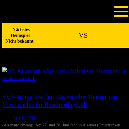
Zum
Inhalt
springen
Autor:
Schwaig-Admin-
Nächstes
VS
HP
Heimspiel
Nicht bekannt
SVS-Jungs werden Bayerische Meister und
Vizemeister im Beachvolleyball
Juli 1, 2026
(Alzenau/Schwaig). Am 27. und 28. Juni fand in Alzenau (Unterfranken)