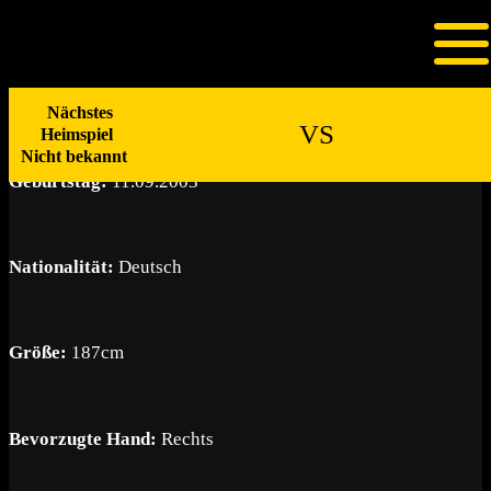
Zum
Inhalt
Lennart Minkwitz
springen
Nächstes
VS
Heimspiel
Nicht bekannt
Geburtstag:
11.09.2003
Nationalität:
Deutsch
Größe:
187cm
Bevorzugte Hand:
Rechts