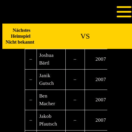
Zum
U20 – männlich
Inhalt
springen
Nächstes
VS
Heimspiel
Nr.
Name
Größe
Geburtsjahr
Posit
Nicht bekannt
Joshua
–
–
2007
–
Bärtl
Janik
–
–
2007
–
Gutsch
Ben
–
–
2007
–
Macher
Jakob
–
–
2007
–
Pfautsch