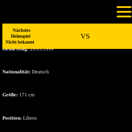
Zum
Inhalt
Hendrik Hanel
springen
Nächstes
VS
Heimspiel
Nicht bekannt
Geburtstag:
29.03.1999
Nationalität:
Deutsch
Größe:
171 cm
Position:
Libero