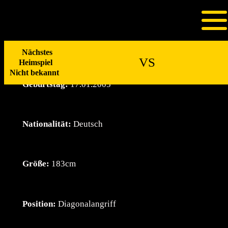
Zum
Inhalt
Leon Kolla
springen
Nächstes
VS
Heimspiel
Nicht bekannt
Geburtstag:
17.01.2005
Nationalität:
Deutsch
Größe:
183cm
Position:
Diagonalangriff