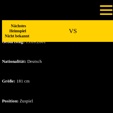
Zum
Inhalt
Lukas Zwack
springen
Nächstes
VS
Heimspiel
Nicht bekannt
Geburtstag:
13.09.2001
Nationalität:
Deutsch
Größe:
181 cm
Position:
Zuspiel