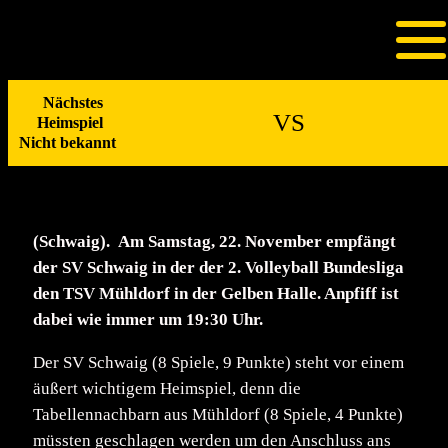
Zum
Mühldorf zu Gast in der
Inhalt
springen
Gelben Halle
Nächstes
VS
Heimspiel
Nov. 20, 2025
Nicht bekannt
(Schwaig). Am Samstag, 22. November empfängt
der SV Schwaig in der der 2. Volleyball Bundesliga
den TSV Mühldorf in der Gelben Halle. Anpfiff ist
dabei wie immer um 19:30 Uhr.
Der SV Schwaig (8 Spiele, 9 Punkte) steht vor einem
äußert wichtigem Heimspiel, denn die
Tabellennachbarn aus Mühldorf (8 Spiele, 4 Punkte)
müssten geschlagen werden um den Anschluss ans