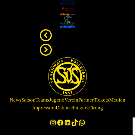
News
Saison
Teams
Jugend
Verein
Partner
Tickets
Medien
Impressum
Datenschutzerklärung
Instagram
Facebook
LinkedIn
TikTok
WhatsApp