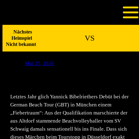
Zum
Vom „Fiebertraum“ zur
Inhalt
springen
Sensation: Bibelriether
Nächstes
stürmt erneut aufs GBT-
VS
Heimspiel
Podium
Nicht bekannt
Mai 25, 2026
Letztes Jahr glich Yannick Bibelriethers Debüt bei der
German Beach Tour (GBT) in München einem
„Fiebertraum“: Aus der Qualifikation marschierte der
aus Altdorf stammende Beachvolleyballer vom SV
Schwaig damals sensationell bis ins Finale. Dass sich
dieses Märchen beim Tourstopp in Düsseldorf exakt